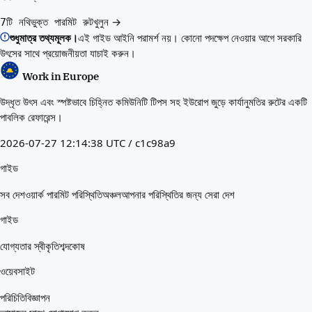
খুলুন →
7টি নথিভুক্ত পারমিট রুট
শুধুমাত্র তথ্যমূলক।
এই গাইড আইনি পরামর্শ নয়। কোনো পদক্ষেপ নেওয়ার আগে সরকারি
উৎসের সাথে প্রয়োজনীয়তা যাচাই করুন।
Work in Europe
উদ্ধৃত উৎস এবং স্পষ্টভাবে চিহ্নিত কমিউনিটি টিপস সহ ইউরোপ জুড়ে কার্যানুমতির রুটের একটি
পাবলিক রেফারেন্স।
2026-07-27 12:14:38 UTC / c1c98a9
গাইড
সব দেশ
ওয়ার্ক পারমিট পরিস্থিতি
অঞ্চল
আপনার পরিস্থিতির জন্য সেরা দেশ
গাইড
যোগ্যতার স্বীকৃতি
শব্দকোষ
ওয়েবসাইট
পরিচিতি
বিজ্ঞাপন