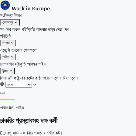
Work in Europe
সংক্ষিপ্ত বিবরণ
দেশসমূহ
সব দেশ
অঞ্চল
পরিস্থিতি
আপনার জন্য সেরা দেশ
পরিচিতি
সম্পদ
এজেন্সি
শব্দকোষ
পেশাগুলো
গাইড
যোগ্যতার স্বীকৃতি
আগমন গাইড
টুলস
ভিসা রুট ফাইন্ডার
রুটের কঠিনতা
দেশ তুলনা
ভিসা তুলনা
সংক্ষিপ্ত বিবরণ
পরিস্থিতি গাইড
দেশসমূহ
সব দেশ
চাকরির প্রস্তাবসহ দক্ষ কর্মী
অঞ্চল
পরিস্থিতি
EU ব্লু কার্ড এবং নিয়োগকর্তা-সমর্থিত রুট।