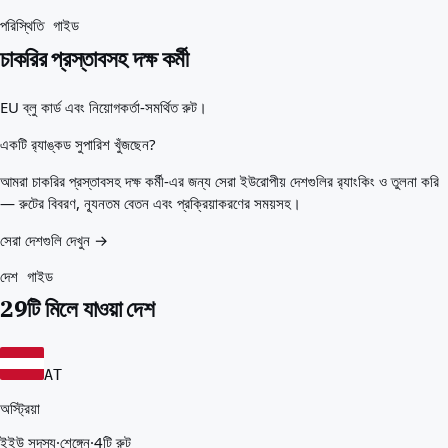
আপনার জন্য সেরা দেশ
পরিচিতি
পরিস্থিতি গাইড
সম্পদ
চাকরির প্রস্তাবসহ দক্ষ কর্মী
এজেন্সি
শব্দকোষ
EU ব্লু কার্ড এবং নিয়োগকর্তা-সমর্থিত রুট।
পেশাগুলো
গাইড
একটি র‍্যাঙ্কড সুপারিশ খুঁজছেন?
যোগ্যতার স্বীকৃতি
আগমন গাইড
আমরা চাকরির প্রস্তাবসহ দক্ষ কর্মী-এর জন্য সেরা ইউরোপীয় দেশগুলির র‍্যাংকিং ও তুলনা করি
টুলস
— রুটের বিবরণ, ন্যূনতম বেতন এবং প্রক্রিয়াকরণের সময়সহ।
ভিসা রুট ফাইন্ডার
সেরা দেশগুলি দেখুন →
রুটের কঠিনতা
দেশ তুলনা
দেশ গাইড
ভিসা তুলনা
29টি মিলে যাওয়া দেশ
AT
অস্ট্রিয়া
ইইউ সদস্য
·
শেঙ্গেন
·
4টি রুট