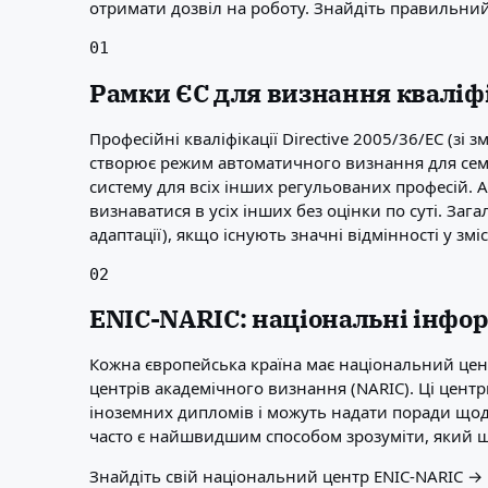
отримати дозвіл на роботу. Знайдіть правильний
Про нас
Ресурси
01
Агентства
Рамки ЄС для визнання кваліф
Глосарій
Професії
Професійні кваліфікації Directive 2005/36/EC (з
Посібники
створює режим автоматичного визнання для семи 
Визнання кваліфікацій
систему для всіх інших регульованих професій. А
Посібники з прибуття
визнаватися в усіх інших без оцінки по суті. За
Інструменти
адаптації), якщо існують значні відмінності у змі
Пошук маршрутів візи
Складність маршрутів
02
Порівняння країн
Порівняння віз
ENIC-NARIC: національні інфо
Кожна європейська країна має національний цен
центрів академічного визнання (NARIC). Ці цент
іноземних дипломів і можуть надати поради щодо
часто є найшвидшим способом зрозуміти, який шл
Знайдіть свій національний центр ENIC-NARIC →