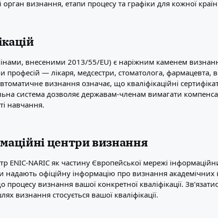
 орган визнання, етапи процесу та графіки для кожної країн
ікацій
і змінами, внесеними 2013/55/EU) є наріжним каменем визнанн
професій — лікаря, медсестри, стоматолога, фармацевта, ве
втоматичне визнання означає, що кваліфікаційні сертифікат
гальна система дозволяє державам-членам вимагати компенсац
сті навчання.
рмаційні центри визнання
тр ENIC-NARIC як частину Європейської мережі інформаційни
ри надають офіційну інформацію про визнання академічних 
 процесу визнання вашої конкретної кваліфікації. Зв’язати
ях визнання стосується вашої кваліфікації.