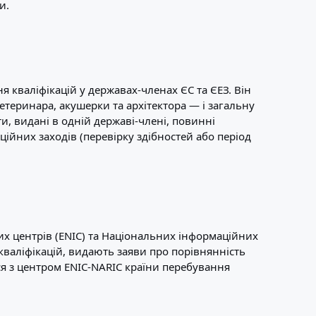
и.
я кваліфікацій у державах-членах ЄС та ЄЕЗ. Він
теринара, акушерки та архітектора — і загальну
и, видані в одній державі-члені, повинні
ійних заходів (перевірку здібностей або період
х центрів (ENIC) та Національних інформаційних
кваліфікацій, видають заяви про порівнянність
ся з центром ENIC-NARIC країни перебування