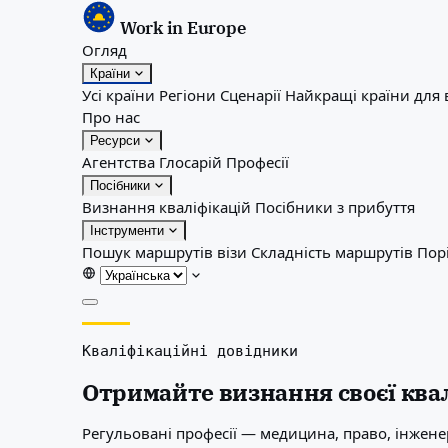
Work in Europe
Огляд
Країни
Усі країни
Регіони
Сценарії
Найкращі країни для 
Про нас
Ресурси
Агентства
Глосарій
Професії
Посібники
Визнання кваліфікацій
Посібники з прибуття
Інструменти
Пошук маршрутів візи
Складність маршрутів
Пор
Огляд
Кваліфікаційні довідники
Країни
Усі країни
Отримайте визнання своєї квал
Регіони
Сценарії
Регульовані професії — медицина, право, інжен
Найкращі країни для вас