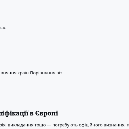
вас
івняння країн
Порівняння віз
іфікації в Європі
ерія, викладання тощо — потребують офіційного визнання, 