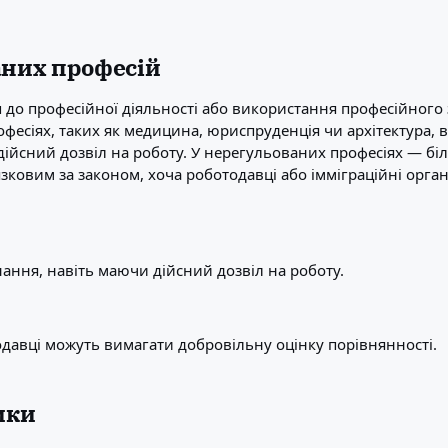
аних професій
уп до професійної діяльності або використання професійног
рофесіях, таких як медицина, юриспруденція чи архітектура,
 дійсний дозвіл на роботу. У нерегульованих професіях — біл
язковим за законом, хоча роботодавці або імміграційні орг
ання, навіть маючи дійсний дозвіл на роботу.
авці можуть вимагати добровільну оцінку порівнянності.
ики