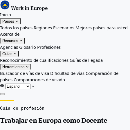
Work in Europe
Inicio
Países
Todos los países
Regiones
Escenarios
Mejores países para usted
Acerca de
Recursos
Agencias
Glosario
Profesiones
Guías
Reconocimiento de cualificaciones
Guías de llegada
Herramientas
Buscador de vías de visa
Dificultad de vías
Comparación de
países
Comparaciones de visado
Inicio
Guía de profesión
Países
Todos los países
Trabajar en Europa como Docente
Regiones
Escenarios