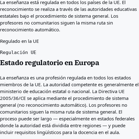
La enseñanza está regulada en todos los países de la UE. El
Mejores países para usted
reconocimiento se realiza a través de las autoridades educativas
Acerca de
estatales bajo el procedimiento de sistema general. Los
Recursos
profesores no comunitarios siguen la misma ruta sin
Agencias
reconocimiento automático.
Glosario
Profesiones
Regulado en la UE
Guías
Regulación UE
Reconocimiento de cualificaciones
Guías de llegada
Estado regulatorio en Europa
Herramientas
Buscador de vías de visa
La enseñanza es una profesión regulada en todos los estados
Dificultad de vías
miembros de la UE. La autoridad competente es generalmente el
Comparación de países
ministerio de educación estatal o nacional. La Directiva UE
Comparaciones de visado
2005/36/CE se aplica mediante el procedimiento de sistema
general (no reconocimiento automático). Los profesores no
comunitarios siguen la misma ruta de sistema general. El
proceso puede ser largo — especialmente en estados federales
donde la autoridad está dividida entre regiones — y puede
incluir requisitos lingüísticos para la docencia en el aula.